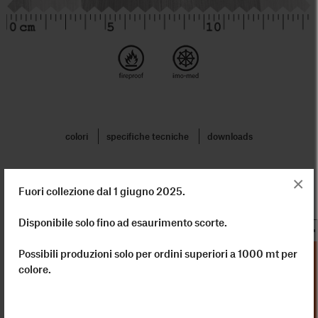
colori
specifiche tecniche
downloads
×
Fuori collezione dal 1 giugno 2025.
Vaporoso, no anzi …. ultra vaporoso….una tela Made in Italy
morbidissima, con filati che ricordano la lana e il cotone.
Disponibile solo fino ad esaurimento scorte.
Il trattamento air-energy per evitare qualsiasi prodotto
chimico.
Possibili produzioni solo per ordini superiori a 1000 mt per
“
Voile”... leggero e soffice nella sua naturale trasparenza.
colore.
specifiche tecniche