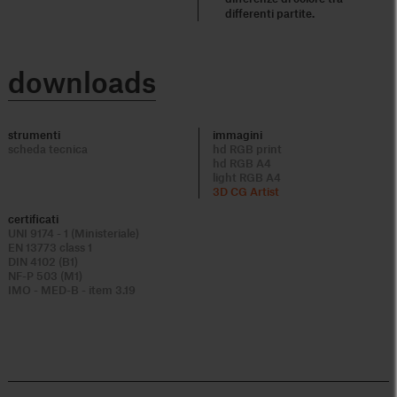
differenti partite.
downloads
strumenti
immagini
scheda tecnica
hd RGB print
hd RGB A4
light RGB A4
3D CG Artist
certificati
UNI 9174 - 1 (Ministeriale)
EN 13773 class 1
DIN 4102 (B1)
NF-P 503 (M1)
IMO - MED-B - item 3.19