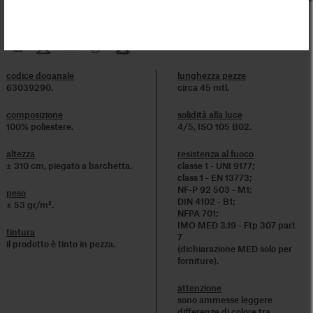
codice doganale
lunghezza pezze
63039290.
circa 45 mtl.
composizione
solidità alla luce
100% poliestere.
4/5, ISO 105 B02.
altezza
resistenza al fuoco
± 310 cm, piegato a barchetta.
classe 1 - UNI 9177;
class 1 - EN 13773;
NF-P 92 503 - M1;
peso
DIN 4102 - B1;
± 53 gr/m².
NFPA 701;
IMO MED 3.19 - Ftp 307 part
tintura
7
il prodotto è tinto in pezza.
(dichiarazione MED solo per
forniture).
attenzione
sono ammesse leggere
differenze di colore tra