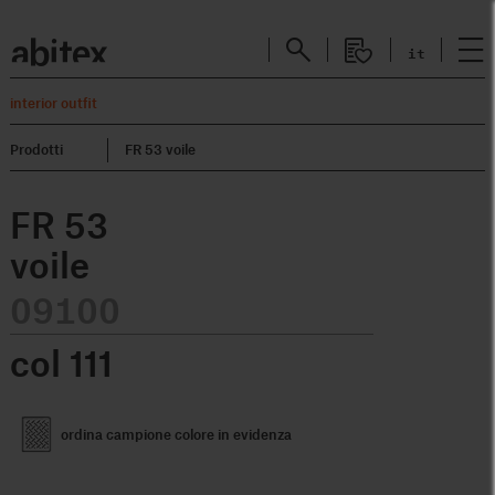
it
interior outfit
Prodotti
FR 53 voile
FR 53
voile
09100
col
111
ordina campione colore in evidenza