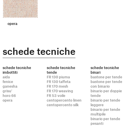
opera
schede tecniche
schede tecniche
schede tecniche
schede tecniche
imbottiti
tende
binari
aida
FR 130 piuma
bastone per tende
fenice
FR 130 taffeta
bastone per tende
ganesha
FR 170 mesh
con binario
grisu'
FR 170 weaving
binario per doppie
horo 66
FR 53 voile
tende
opera
centopercento linen
binario per tende
centopercento silk
leggere
binario per tende
multipile
binario per tende
pesanti