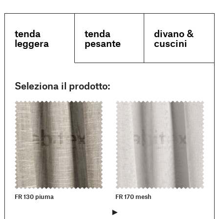
tenda
tenda
divano &
leggera
pesante
cuscini
Seleziona il prodotto:
FR 130 piuma
FR 170 mesh