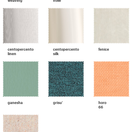
weaving
voile
centopercento
centopercento
fenice
linen
silk
ganesha
grisu'
horo
66