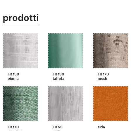
prodotti
FR 130
FR 130
FR 170
piuma
taffeta
mesh
FR 170
FR 53
aida