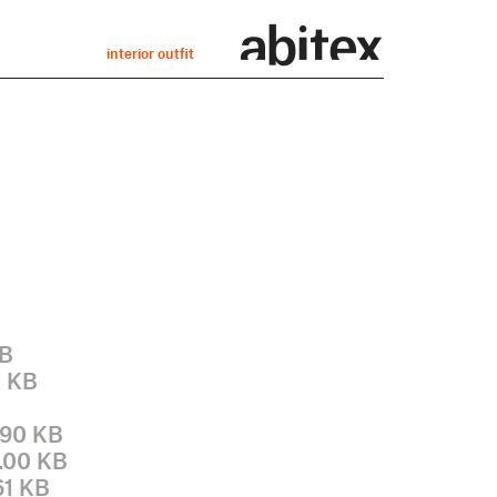
interior outfit
KB
5 KB
.90 KB
.00 KB
61 KB