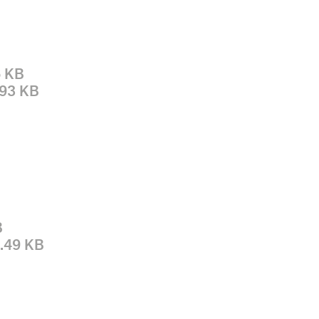
6 KB
.93 KB
B
2.49 KB