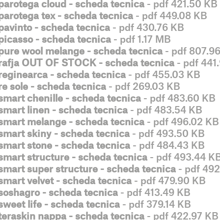
parotega cloud - scheda tecnica
- pdf 421.50 KB
parotega tex - scheda tecnica
- pdf 449.08 KB
pavinto - scheda tecnica
- pdf 430.76 KB
picasso - scheda tecnica
- pdf 1.17 MB
pure wool melange - scheda tecnica
- pdf 807.9
rafja OUT OF STOCK - scheda tecnica
- pdf 441
reginearca - scheda tecnica
- pdf 455.03 KB
re sole - scheda tecnica
- pdf 269.03 KB
smart chenille - scheda tecnica
- pdf 483.60 KB
smart linen - scheda tecnica
- pdf 483.54 KB
smart melange - scheda tecnica
- pdf 496.02 KB
smart skiny - scheda tecnica
- pdf 493.50 KB
smart stone - scheda tecnica
- pdf 484.43 KB
smart structure - scheda tecnica
- pdf 493.44 K
smart super structure - scheda tecnica
- pdf 49
smart velvet - scheda tecnica
- pdf 479.90 KB
soshagro - scheda tecnica
- pdf 413.49 KB
sweet life - scheda tecnica
- pdf 379.14 KB
teraskin nappa - scheda tecnica
- pdf 422.97 KB