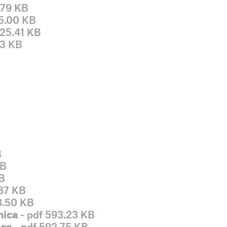
.79 KB
5.00 KB
425.41 KB
33 KB
B
KB
KB
.87 KB
8.50 KB
nica
- pdf 593.23 KB
ica
- pdf 592.75 KB