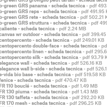
b-green GRS panama - scheda tecnica
- pdf 493
b-green GRS reps - scheda tecnica
- pdf 491.95
b-green GRS rete - scheda tecnica
- pdf 502.21 
b-green GRS struttura - scheda tecnica
- pdf 49
caliente - scheda tecnica
- pdf 2.24 MB
canvas wr outdoor - scheda tecnica
- pdf 399.45
centopercento - scheda tecnica
- pdf 249.01 KB
centopercento double-face - scheda tecnica
- pd
centopercento linen - scheda tecnica
- pdf 295.
centopercento silk - scheda tecnica
- pdf 93.79 
elegance wall - scheda tecnica
- pdf 526.16 KB
elegance wall b-side - scheda tecnica
- pdf 526.
e-vida bio base - scheda tecnica
- pdf 519.58 KB
fenice - scheda tecnica
- pdf 470.47 KB
FR 110 bouclé - scheda tecnica
- pdf 1.49 MB
FR 130 piuma - scheda tecnica
- pdf 1.43 MB
FR 130 taffeta - scheda tecnica
- pdf 292.20 KB
FR 170 mesh - scheda tecnica
- pdf 296.25 KB