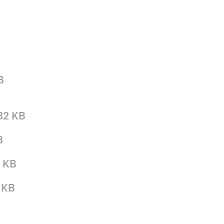
B
32 KB
B
2 KB
 KB