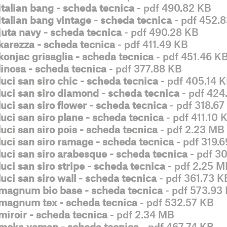
italian bang - scheda tecnica
- pdf 490.82 KB
italian bang vintage - scheda tecnica
- pdf 452.
juta navy - scheda tecnica
- pdf 490.28 KB
karezza - scheda tecnica
- pdf 411.49 KB
konjac grisaglia - scheda tecnica
- pdf 451.46 K
linosa - scheda tecnica
- pdf 377.88 KB
luci san siro chic - scheda tecnica
- pdf 405.14 
luci san siro diamond - scheda tecnica
- pdf 424
luci san siro flower - scheda tecnica
- pdf 318.67
luci san siro plane - scheda tecnica
- pdf 411.10 
luci san siro pois - scheda tecnica
- pdf 2.23 MB
luci san siro ramage - scheda tecnica
- pdf 319.
luci san siro arabesque - scheda tecnica
- pdf 3
luci san siro stripe - scheda tecnica
- pdf 2.25 M
luci san siro wall - scheda tecnica
- pdf 361.73 K
magnum bio base - scheda tecnica
- pdf 573.93
magnum tex - scheda tecnica
- pdf 532.57 KB
miroir - scheda tecnica
- pdf 2.34 MB
moka yemen - scheda tecnica
- pdf 467.74 KB