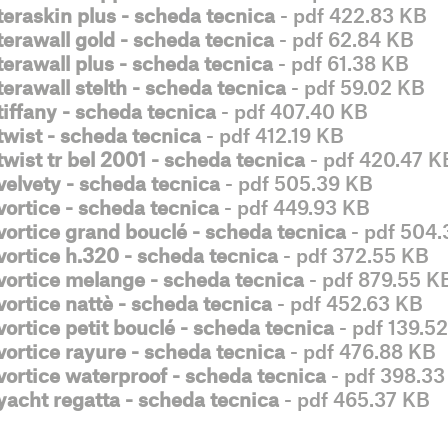
teraskin plus - scheda tecnica
- pdf 422.83 KB
terawall gold - scheda tecnica
- pdf 62.84 KB
terawall plus - scheda tecnica
- pdf 61.38 KB
terawall stelth - scheda tecnica
- pdf 59.02 KB
tiffany - scheda tecnica
- pdf 407.40 KB
twist - scheda tecnica
- pdf 412.19 KB
twist tr bel 2001 - scheda tecnica
- pdf 420.47 K
velvety - scheda tecnica
- pdf 505.39 KB
vortice - scheda tecnica
- pdf 449.93 KB
vortice grand bouclé - scheda tecnica
- pdf 504.
vortice h.320 - scheda tecnica
- pdf 372.55 KB
vortice melange - scheda tecnica
- pdf 879.55 K
vortice nattè - scheda tecnica
- pdf 452.63 KB
vortice petit bouclé - scheda tecnica
- pdf 139.5
vortice rayure - scheda tecnica
- pdf 476.88 KB
vortice waterproof - scheda tecnica
- pdf 398.33
yacht regatta - scheda tecnica
- pdf 465.37 KB