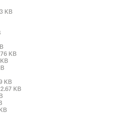
83 KB
B
KB
.76 KB
 KB
KB
69 KB
02.67 KB
B
B
 KB