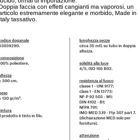
lucido, ormai di importazione.
Doppia faccia con effetti cangianti ma vaporosi, un
articolo estremamente elegante e morbido, Made in
Italy tassativo.
codice doganale
lunghezza pezze
63039290.
circa 35 mtl, su tubo in doppia
altezza.
composizione
100% poliestere.
solidità alla luce
4/5, ISO 105 B02.
altezza
± 300 cm.
resistenza al fuoco
classe 1 - UNI 9177;
class 1 - EN 13773;
peso
NF-P 92 503 - M1;
± 130 gr/m².
DIN 4102 - B1;
NFPA 701;
tintura
IMO MED 3.19 - Ftp 307 part 7.
il prodotto è tinto in filo.
(dichiarazione MED solo per
forniture).
attenzione