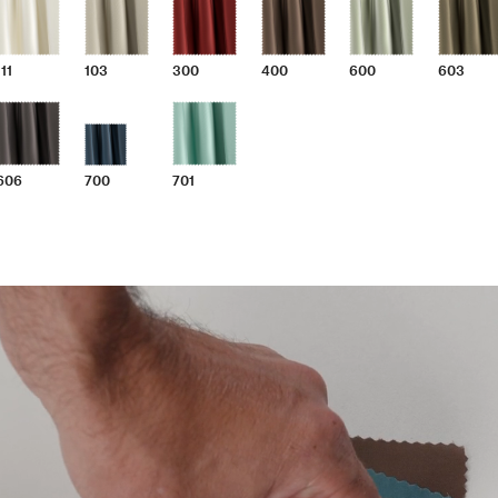
111
103
300
400
600
603
606
700
701