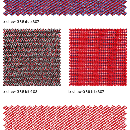
b-chew GRS duo 307
b-chew GRS bit 603
b-chew GRS trio 307