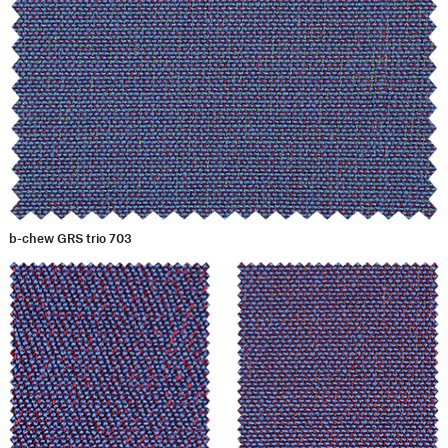
b-chew GRS trio 703