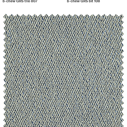
b-chew GRS trio 807
b-chew GRS bit 108