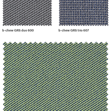
b-chew GRS duo 600
b-chew GRS trio 607