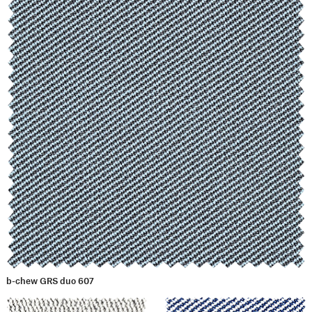
b-chew GRS duo 607