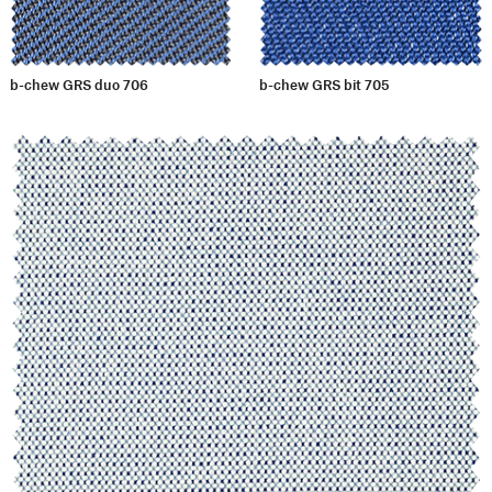
b-chew GRS duo 706
b-chew GRS bit 705