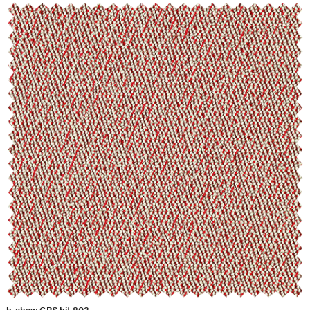
b-chew GRS bit 803