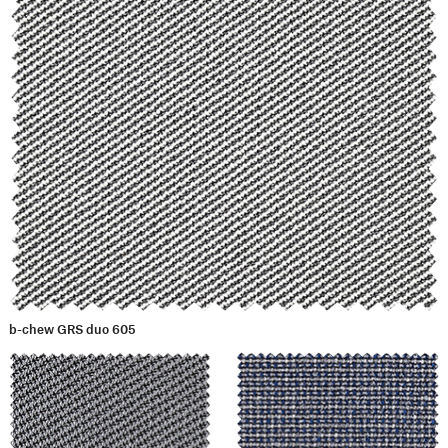
b-chew GRS duo 605