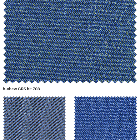
b-chew GRS bit 708