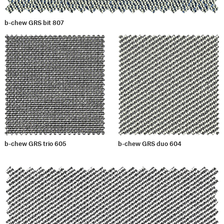
b-chew GRS bit 807
b-chew GRS trio 605
b-chew GRS duo 604