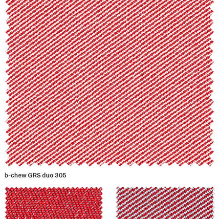
b-chew GRS duo 305