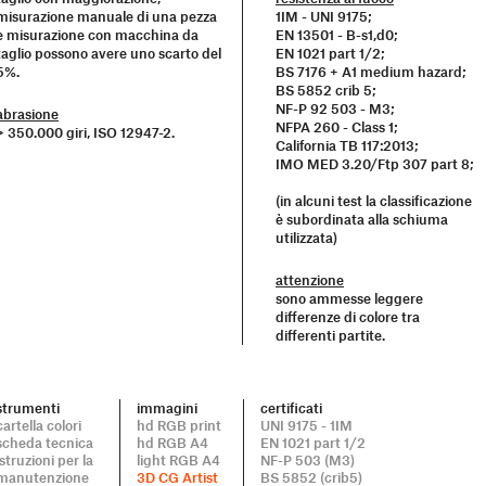
misurazione manuale di una pezza
1IM - UNI 9175;
e misurazione con macchina da
EN 13501 - B-s1,d0;
taglio possono avere uno scarto del
EN 1021 part 1/2;
5%.
BS 7176 + A1 medium hazard;
BS 5852 crib 5;
NF-P 92 503 - M3;
abrasione
NFPA 260 - Class 1;
> 350.000 giri, ISO 12947-2.
California TB 117:2013;
IMO MED 3.20/Ftp 307 part 8;
(in alcuni test la classificazione
è subordinata alla schiuma
utilizzata)
attenzione
sono ammesse leggere
differenze di colore tra
differenti partite.
strumenti
immagini
certificati
cartella colori
hd RGB print
UNI 9175 - 1IM
scheda tecnica
hd RGB A4
EN 1021 part 1/2
istruzioni per la
light RGB A4
NF-P 503 (M3)
manutenzione
3D CG Artist
BS 5852 (crib5)