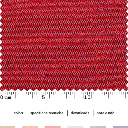
colori
specifiche tecniche
downloads
note e info