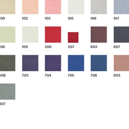
100
102
103
105
106
107
108
109
306
307
603
607
608
703
704
705
708
803
807