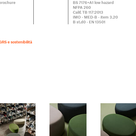
brochure
BS 7176+A1 low hazard
NFPA 260
Calif. TB 117:2013
IMO - MED-B - item 3.20
B s1,d0 - EN 13501
GRS e sostenibilità