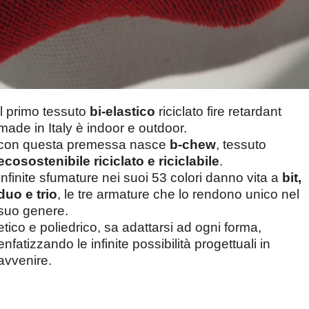
il primo tessuto
bi-elastico
riciclato fire retardant
made in Italy è indoor e outdoor.
con questa premessa nasce
b-chew
, tessuto
ecosostenibile riciclato e riciclabile
.
Infinite sfumature nei suoi 53 colori danno vita a
bit,
duo e trio
, le tre armature che lo rendono unico nel
suo genere.
etico e poliedrico, sa adattarsi ad ogni forma,
enfatizzando le infinite possibilità progettuali in
avvenire.