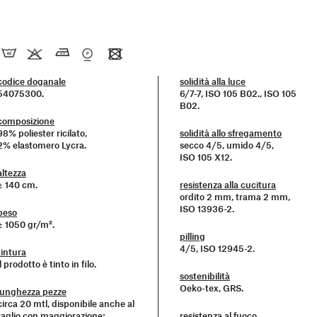
codice doganale
solidità alla luce
54075300.
6/7-7, ISO 105 B02., ISO 105
B02.
composizione
98% poliester ricilato,
solidità allo sfregamento
2% elastomero Lycra.
secco 4/5, umido 4/5,
ISO 105 X12.
altezza
± 140 cm.
resistenza alla cucitura
ordito 2 mm, trama 2 mm,
ISO 13936-2.
peso
± 1050 gr/m².
pilling
4/5, ISO 12945-2.
tintura
il prodotto è tinto in filo.
sostenibilità
Oeko-tex, GRS.
lunghezza pezze
circa 20 mtl, disponibile anche al
taglio con maggiorazione;
resistenza al fuoco