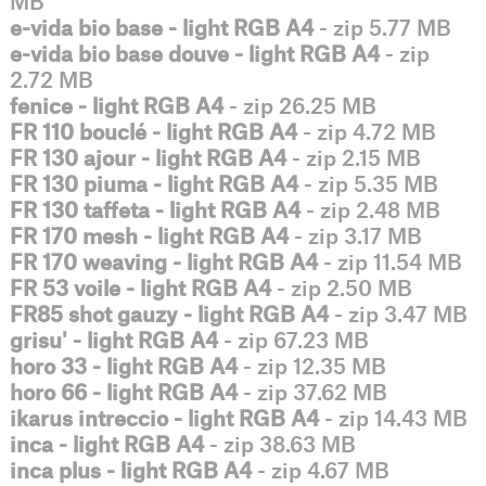
MB
e-vida bio base - light RGB A4
- zip 5.77 MB
e-vida bio base douve - light RGB A4
- zip
2.72 MB
fenice - light RGB A4
- zip 26.25 MB
FR 110 bouclé - light RGB A4
- zip 4.72 MB
FR 130 ajour - light RGB A4
- zip 2.15 MB
FR 130 piuma - light RGB A4
- zip 5.35 MB
FR 130 taffeta - light RGB A4
- zip 2.48 MB
FR 170 mesh - light RGB A4
- zip 3.17 MB
FR 170 weaving - light RGB A4
- zip 11.54 MB
FR 53 voile - light RGB A4
- zip 2.50 MB
FR85 shot gauzy - light RGB A4
- zip 3.47 MB
grisu' - light RGB A4
- zip 67.23 MB
horo 33 - light RGB A4
- zip 12.35 MB
horo 66 - light RGB A4
- zip 37.62 MB
ikarus intreccio - light RGB A4
- zip 14.43 MB
inca - light RGB A4
- zip 38.63 MB
inca plus - light RGB A4
- zip 4.67 MB