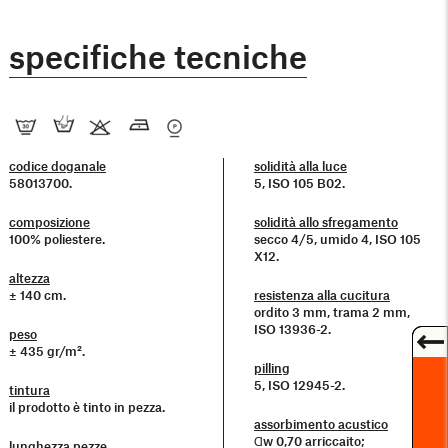
specifiche tecniche
codice doganale
solidità alla luce
58013700.
5, ISO 105 B02.
composizione
solidità allo sfregamento
100% poliestere.
secco 4/5, umido 4, ISO 105
X12.
altezza
± 140 cm.
resistenza alla cucitura
ordito 3 mm, trama 2 mm,
ISO 13936-2.
peso
± 435 gr/m².
pilling
5, ISO 12945-2.
tintura
il prodotto è tinto in pezza.
assorbimento acustico
Ɑw 0,70 arriccaito;
lunghezza pezze