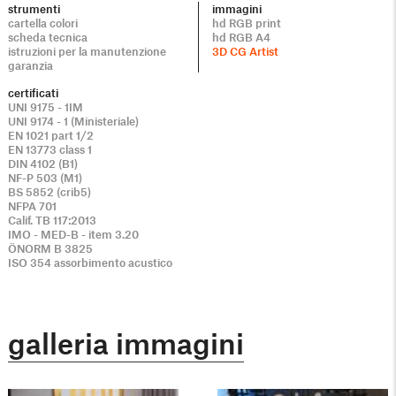
strumenti
immagini
cartella colori
hd RGB print
scheda tecnica
hd RGB A4
istruzioni per la manutenzione
3D CG Artist
garanzia
certificati
UNI 9175 - 1IM
UNI 9174 - 1 (Ministeriale)
EN 1021 part 1/2
EN 13773 class 1
DIN 4102 (B1)
NF-P 503 (M1)
BS 5852 (crib5)
NFPA 701
Calif. TB 117:2013
IMO - MED-B - item 3.20
ÖNORM B 3825
ISO 354 assorbimento acustico
galleria immagini