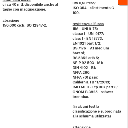
Ɑw 0,50 teso;
circa 40 mtl, disponibile anche al
ISO 354 - allestimento G-
taglio con maggiorazione.
100.
abrasione
resistenza al fuoco
150.000 cicli, ISO 12947-2.
1IM - UNI 9175;
classe 1 - UNI 9177;
class 1 - EN 13773;
EN 1021 part 1/2;
BS 7176 + A1 medium
hazard;
BS 5852 crib 5;
NF-P 92 503 - M1;
DIN 4102 - B1;
NFPA 260;
NFPA 701 pass;
California TB 117:2013;
IMO MED - Ftp 307 part 8;
ÖNOM B 3825 - schwer
brennbar.
(in alcuni test la
classificazione è subordinata
alla schiuma utilizzata)
attenzione